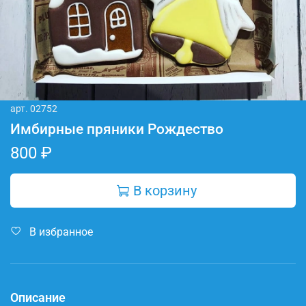
арт.
02752
Имбирные пряники Рождество
800 ₽
В корзину
В избранное
Описание