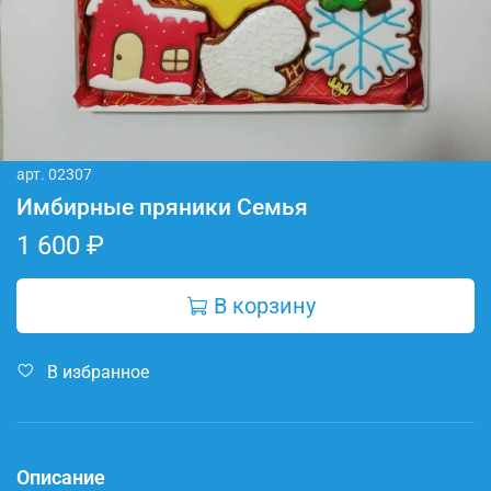
арт.
02307
Имбирные пряники Семья
1 600 ₽
В корзину
В избранное
Описание