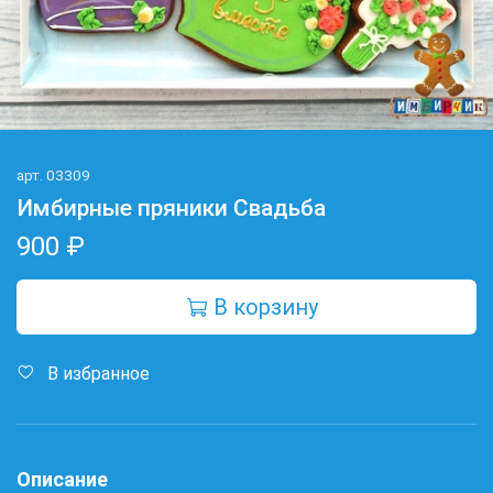
арт.
03309
Имбирные пряники Свадьба
900 ₽
В корзину
В избранное
Описание