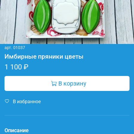
арт.
01037
Имбирные пряники цветы
1 100 ₽
В корзину
В избранное
Описание