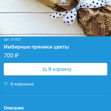
арт.
01052
Имбирные пряники цветы
700 ₽
В корзину
В избранное
Описание