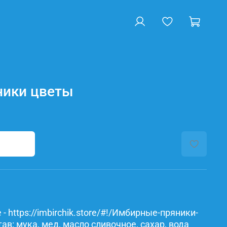
ники цветы
- https://imbirchik.store/#!/Имбирные-пряники-
в: мука, мед, масло сливочное, сахар, вода