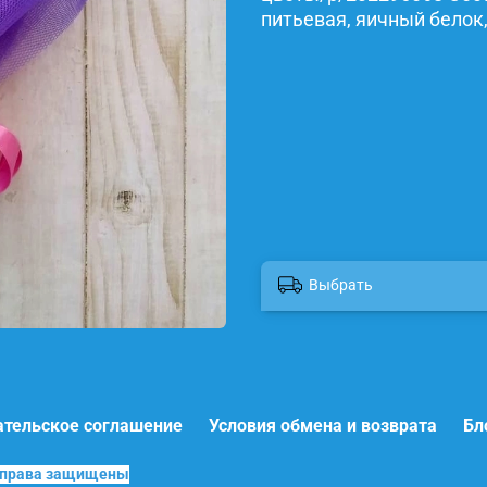
питьевая, яичный белок,
Выбрать
ательское соглашение
Условия обмена и возврата
Бл
е права защищены