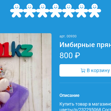
арт.
00930
Имбирные пря
800 ₽
В корзину
Описание
Купить товар в магазине 
цветы/p/232295068 Соста