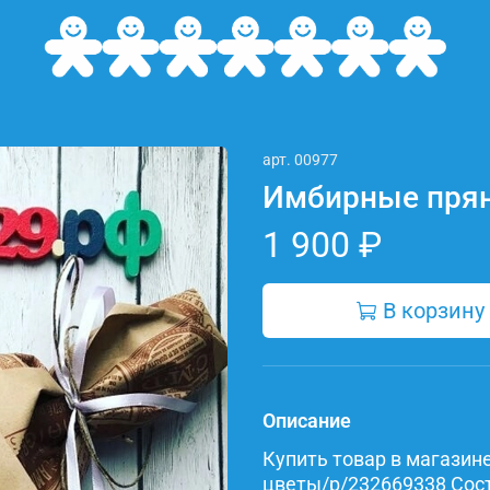
арт.
00977
Имбирные пря
1 900 ₽
В корзину
Описание
Купить товар в магазине 
цветы/p/232669338 Соста