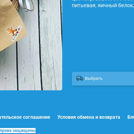
питьевая, яичный белок,
Выбрать
ательское соглашение
Условия обмена и возврата
Бл
е права защищены