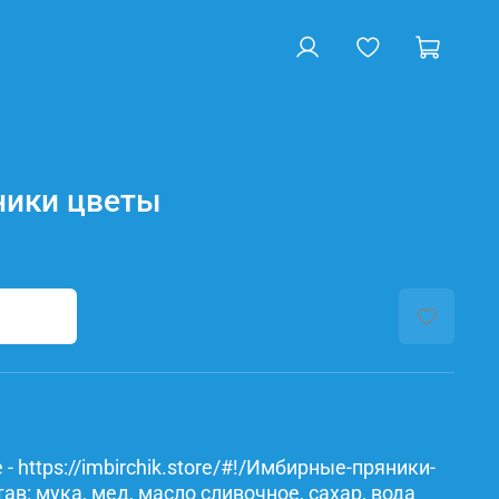
ники цветы
- https://imbirchik.store/#!/Имбирные-пряники-
в: мука, мед, масло сливочное, сахар, вода