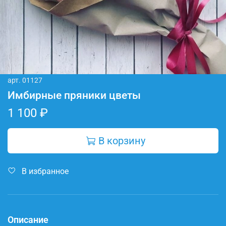
арт.
01127
Имбирные пряники цветы
1 100 ₽
В корзину
В избранное
Описание