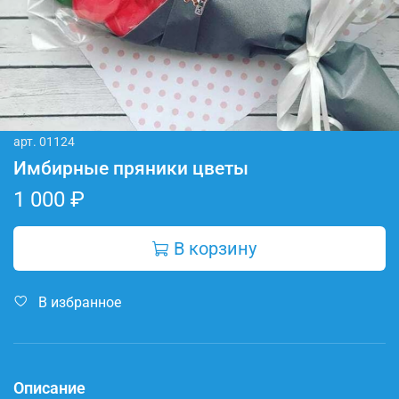
арт.
01124
Имбирные пряники цветы
1 000 ₽
В корзину
В избранное
Описание