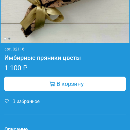
арт.
02116
Имбирные пряники цветы
1 100 ₽
В корзину
В избранное
Описание