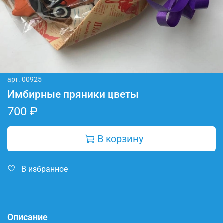
арт.
00925
Имбирные пряники цветы
700 ₽
В корзину
В избранное
Описание