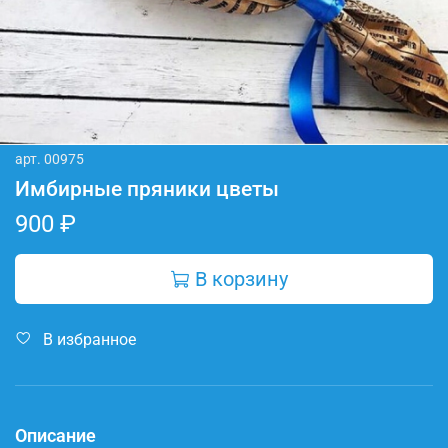
арт.
00975
Имбирные пряники цветы
900 ₽
В корзину
В избранное
Описание