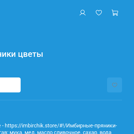
ники цветы
- https://imbirchik.store/#!/Имбирные-пряники-
в: мука, мед, масло сливочное, сахар, вода