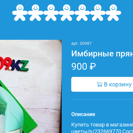
арт.
00987
Имбирные пря
900 ₽
В корзину
Описание
Купить товар в магазине 
цветы/p/232669770 Соста