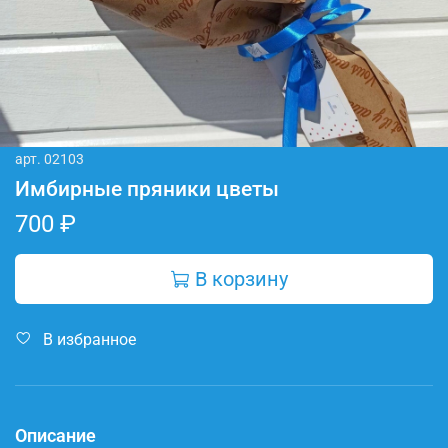
арт.
02103
Имбирные пряники цветы
700 ₽
В корзину
В избранное
Описание