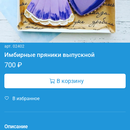
арт.
02402
Имбирные пряники выпускной
700 ₽
В корзину
В избранное
Описание