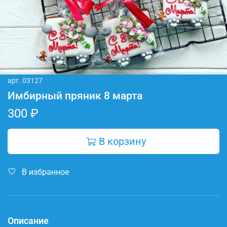
арт.
03127
Имбирный пряник 8 марта
300 ₽
В корзину
В избранное
Описание