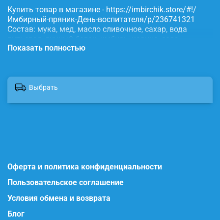
Купить товар в магазине - https://imbirchik.store/#!/
Имбирный-пряник-День-воспитателя/p/236741321
Состав: мука, мед, масло сливочное, сахар, вода
питьевая, яичный белок, имбирь, корица, сода,
Показать полностью
пищевые красители.
Выбрать
Оферта и политика конфиденциальности
Пользовательское соглашение
Условия обмена и возврата
Блог