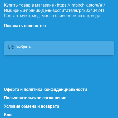
Купить товар в магазине - https://imbirchik.store/#!/
Имбирный-пряник-День-воспитателя/p/233434241
Состав: мука, мед, масло сливочное, сахар, вода
питьевая, яичный белок, имбирь, корица, сода,
Показать полностью
пищевые красители.
Выбрать
Оферта и политика конфиденциальности
Пользовательское соглашение
Условия обмена и возврата
Блог