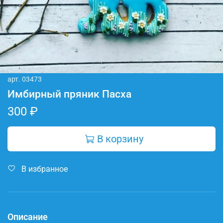
арт.
03473
Имбирный пряник Пасха
300 ₽
В корзину
В избранное
Описание