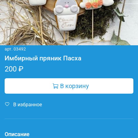
арт.
03492
Имбирный пряник Пасха
200 ₽
В корзину
В избранное
Описание