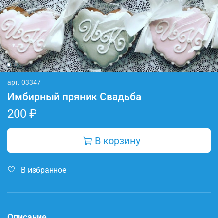
арт.
03347
Имбирный пряник Свадьба
200 ₽
В корзину
В избранное
Описание