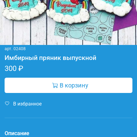
арт.
02408
Имбирный пряник выпускной
300 ₽
В корзину
В избранное
Описание